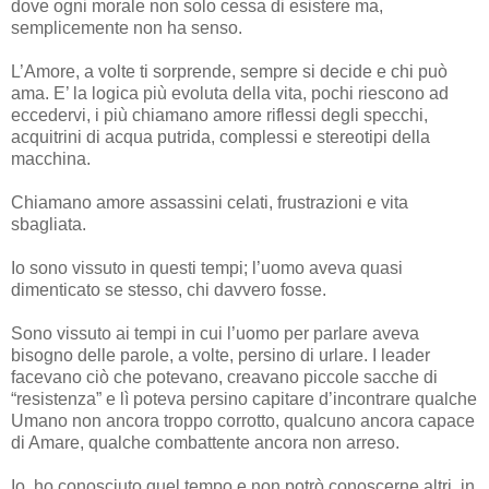
dove ogni morale non solo cessa di esistere ma,
semplicemente non ha senso.
L’Amore, a volte ti sorprende, sempre si decide e chi può
ama. E’ la logica più evoluta della vita, pochi riescono ad
eccedervi, i più chiamano amore riflessi degli specchi,
acquitrini di acqua putrida, complessi e stereotipi della
macchina.
Chiamano amore assassini celati, frustrazioni e vita
sbagliata.
Io sono vissuto in questi tempi; l’uomo aveva quasi
dimenticato se stesso, chi davvero fosse.
Sono vissuto ai tempi in cui l’uomo per parlare aveva
bisogno delle parole, a volte, persino di urlare. I leader
facevano ciò che potevano, creavano piccole sacche di
“resistenza” e lì poteva persino capitare d’incontrare qualche
Umano non ancora troppo corrotto, qualcuno ancora capace
di Amare, qualche combattente ancora non arreso.
Io, ho conosciuto quel tempo e non potrò conoscerne altri, in