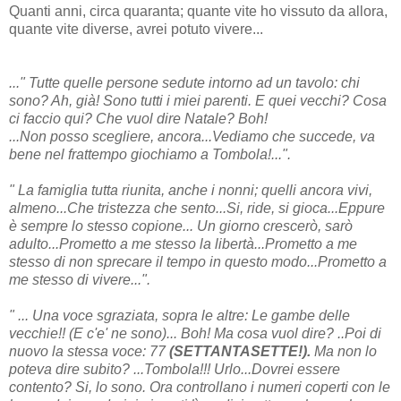
Quanti anni, circa quaranta; quante vite ho vissuto da allora,
quante vite diverse, avrei potuto vivere...
..." Tutte quelle persone sedute intorno ad un tavolo: chi
sono? Ah, già! Sono tutti i miei parenti. E quei vecchi? Cosa
ci faccio qui? Che vuol dire Natale? Boh!
...Non posso scegliere, ancora...Vediamo che succede, va
bene nel frattempo giochiamo a Tombola!...".
" La famiglia tutta riunita, anche i nonni; quelli ancora vivi,
almeno...Che tristezza che sento...Si, ride, si gioca...Eppure
è sempre lo stesso copione... Un giorno crescerò, sarò
adulto...Prometto a me stesso la libertà...Prometto a me
stesso di non sprecare il tempo in questo modo...Prometto a
me stesso di vivere...".
" ... Una voce sgraziata, sopra le altre: Le gambe delle
vecchie!! (E c'e' ne sono)... Boh! Ma cosa vuol dire? ..Poi di
nuovo la stessa voce: 77
(SETTANTASETTE!).
Ma non lo
poteva dire subito? ...Tombola!!! Urlo...Dovrei essere
contento? Si, lo sono. Ora controllano i numeri coperti con le