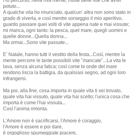
Ho percorso, nella mia mente, molte delle vite che avrei
potuto...
A qualche vita ho rinunciato, qualcun' altra non sono stato in
grado di viverla, e così mentre sorseggio il mio aperitivo,
guardo passare quei volti di vite appena nate e mai vissute;
mi manca, ogni tanto: la pesca, quel mare, quegli uomini e
quelle donne...Quella donna...
Ma ormai...Sono vite passate...
E' Natale, hanno tutti il vestito della festa...Così, mentre la
mente percorre le tante possibili vite "mancate"...La vita le
lava, senza alcuna fatica; così come le onde del mare
rendono liscia la battigia, da qualsiasi segno, ad ogni loro
infrangersi.
Ma poi, alla fine, cosa importa in quale vita ti sei trovato,
quale vita hai vissuto, quale vita hai scelto; l'unica cosa che
importa è come l'hai vissuta...
Così l'anima rimonta.
L'Amore non è sacrificarsi, l'Amore è coraggio,
l'Amore è essere e poi dare,
è orgoglioso spumeggiate piacere,