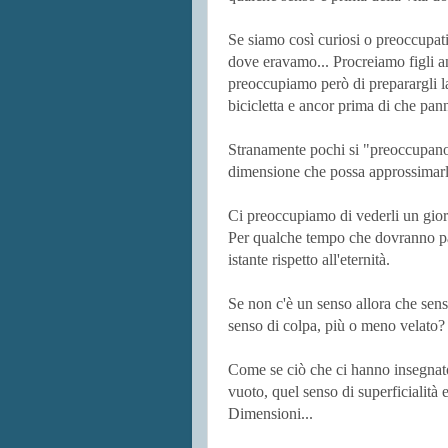
Se siamo così curiosi o preoccupat
dove eravamo... Procreiamo figli anc
preoccupiamo però di preparargli la 
bicicletta e ancor prima di che pan
Stranamente pochi si "preoccupano" 
dimensione che possa approssimarl
Ci preoccupiamo di vederli un giorn
Per qualche tempo che dovranno pa
istante rispetto all'eternità.
Se non c'è un senso allora che sens
senso di colpa, più o meno velato
Come se ciò che ci hanno insegnato 
vuoto, quel senso di superficialità e
Dimensioni...