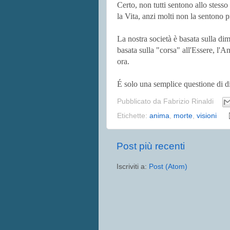
Certo, non tutti sentono allo stesso
la Vita, anzi molti non la sentono
La nostra società è basata sulla dim
basata sulla "corsa" all'Essere, l'An
ora.
É solo una semplice questione di d
Pubblicato da
Fabrizio Rinaldi
Etichette:
anima
,
morte
,
visioni
Post più recenti
Iscriviti a:
Post (Atom)