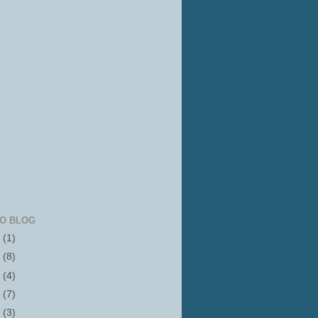
IO BLOG
6
(1)
5
(8)
4
(4)
3
(7)
2
(3)