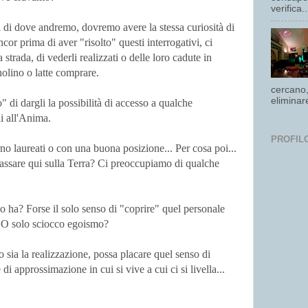
verifica..
i di dove andremo, dovremo avere la stessa curiosità di
or prima di aver "risolto" questi interrogativi, ci
strada, di vederli realizzati o delle loro cadute in
nolino o latte comprare.
cercano,
eliminare 
di dargli la possibilità di accesso a qualche
i all'Anima.
PROFIL
o laureati o con una buona posizione... Per cosa poi...
ssare qui sulla Terra? Ci preoccupiamo di qualche
o ha? Forse il solo senso di "coprire" quel personale
? O solo sciocco egoismo?
sia la realizzazione, possa placare quel senso di
 di approssimazione in cui si vive a cui ci si livella...