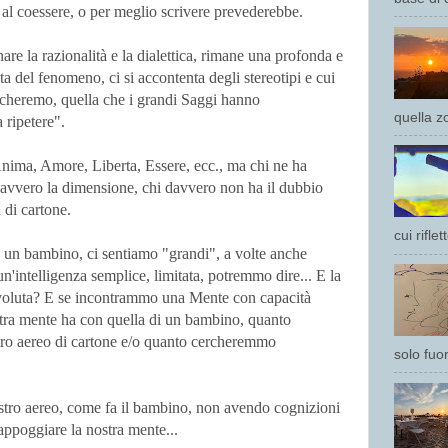
o al coessere, o per meglio scrivere prevederebbe.
are la razionalità e la dialettica, rimane una profonda e
nta del fenomeno, ci si accontenta degli stereotipi e cui
ucheremo, quella che i grandi Saggi hanno
quella z
 ripetere".
nima, Amore, Liberta, Essere, ecc., ma chi ne ha
avvero la dimensione, chi davvero non ha il dubbio
 di cartone.
cui rifle
un bambino, ci sentiamo "grandi", a volte anche
n'intelligenza semplice, limitata, potremmo dire... E la
 evoluta? E se incontrammo una Mente con capacità
ostra mente ha con quella di un bambino, quanto
tro aereo di cartone e/o quanto cercheremmo
solo fuor
tro aereo, come fa il bambino, non avendo cognizioni
appoggiare la nostra mente...