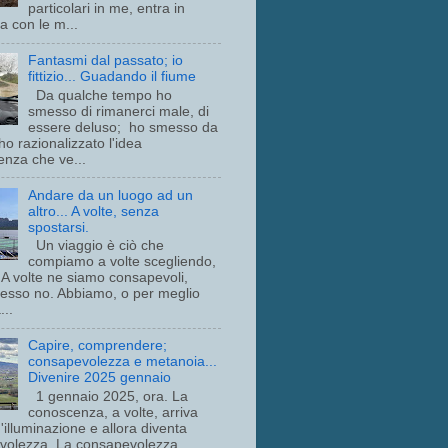
particolari in me, entra in
a con le m...
Fantasmi dal passato; io
fittizio... Guadando il fiume
Da qualche tempo ho
smesso di rimanerci male, di
essere deluso; ho smesso da
o razionalizzato l'idea
denza che ve...
Andare da un luogo ad un
altro... A volte, senza
spostarsi.
Un viaggio è ciò che
compiamo a volte scegliendo,
. A volte ne siamo consapevoli,
esso no. Abbiamo, o per meglio
...
Capire, comprendere;
consapevolezza e metanoia...
Divenire 2025 gennaio
1 gennaio 2025, ora. La
conoscenza, a volte, arriva
illuminazione e allora diventa
volezza. La consapevolezza,