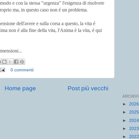
 modo e con la stessa "urgenza" l'esigenza di risolvere
 proprio ma, in questo caso non é un problema.
ensione dell'avere e sulla corsa a questo, la vita é
ima non é alla fine della vita, l'Anima è la vita, é qui
imensioni...
0 commenti
Home page
Post più vecchi
ARCHIV
►
202
►
202
►
202
►
202
►
202