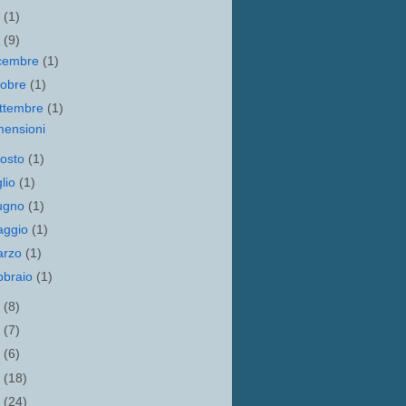
1
(1)
0
(9)
cembre
(1)
tobre
(1)
ttembre
(1)
mensioni
osto
(1)
glio
(1)
ugno
(1)
aggio
(1)
arzo
(1)
bbraio
(1)
9
(8)
8
(7)
7
(6)
6
(18)
5
(24)