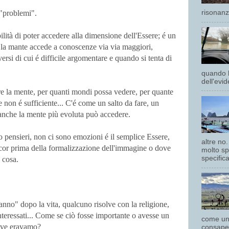
i "problemi".
risonanz
lità di poter accedere alla dimensione dell'Essere; é un
i la mante accede a conoscenze via via maggiori,
ersi di cui é difficile argomentare e quando si tenta di
quando h
dell'evi
re la mente, per quanti mondi possa vedere, per quante
 non é sufficiente... C'é come un salto da fare, un
anche la mente più evoluta può accedere.
pensieri, non ci sono emozioni é il semplice Essere,
altre no
cor prima della formalizzazione dell'immagine o dove
molto sp
specifica
 cosa.
nno" dopo la vita, qualcuno risolve con la religione,
teressati... Come se ciò fosse importante o avesse un
come un'
dove eravamo?
consape