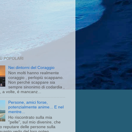
IÙ POPOLARI
Nei dintorni del Coraggio
Non molti hanno realmente
coraggio , perlopiù scappano.
Non perché scappare sia
sempre sinonimo di codardia ,
o, a volte, é mancanz...
Persone, amici forse,
potenzialmente anime... E nel
mentre...
Ho riscontrato sulla mia
"pelle", sul mio divenire, che
 o reputare delle persone sulla
quanto vedo del loro poten...