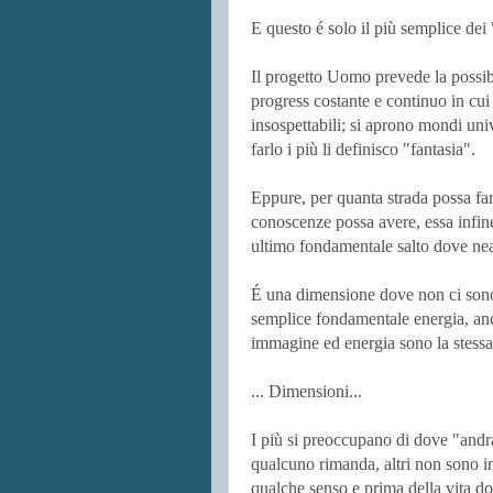
E questo é solo il più semplice de
Il progetto Uomo prevede la possibi
progress costante e continuo in cu
insospettabili; si aprono mondi univ
farlo i più li definisco "fantasia".
Eppure, per quanta strada possa fa
conoscenze possa avere, essa infine
ultimo fondamentale salto dove ne
É una dimensione dove non ci sono 
semplice fondamentale energia, an
immagine ed energia sono la stessa
... Dimensioni...
I più si preoccupano di dove "andra
qualcuno rimanda, altri non sono in
qualche senso e prima della vita 