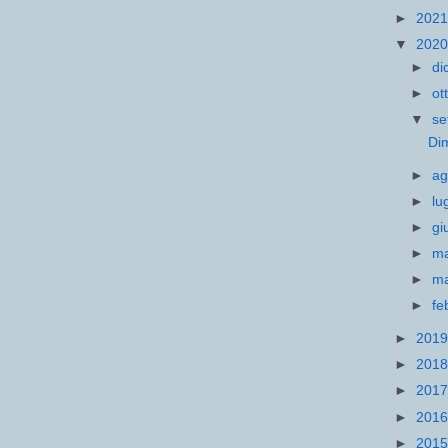
►
202
▼
202
►
di
►
ot
▼
se
Di
►
ag
►
lu
►
gi
►
m
►
m
►
fe
►
201
►
201
►
201
►
201
►
201