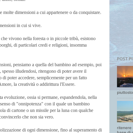
à e molte dimensioni a cui appartenere o da conquistare.
ensioni in cui si vive.
he vivono nella foresta o in piccole tribù, esistono
 borghi, di particolari credi e religioni, insomma
POST P
ensioni, pensiamo a quella del bambino ad esempio, poi
, spesso illudendosi, ritengono di poter avere il
o di poter accedere, semplicemente per un fatto
more, la creatività o addirittura l'Essere.
piuttost
ta evoluzione, ossia si permane, espandendola, nella
senso di "onnipotenza" con il quale un bambino
tola di cartone o un missile per la luna con qualche
 convincerlo che non sia vero.
ritenere
olizzazione di ogni dimensione, fino al superamento di
base di 