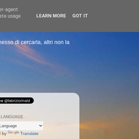
ser-agent
rate usage
LEARN MORE
GOT IT
sso di cercarla, altri non la
 LANGUAGE
d by
Translate