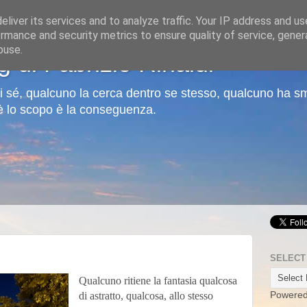
liver its services and to analyze traffic. Your IP address and u
rmance and security metrics to ensure quality of service, gene
buse.
og di Fabrizio Rinaldi
di sé, qualcuno la cerca dentro se stesso, qualcuno ha sme
 è lo scopo è la conseguenza.
SELECT
Qualcuno ritiene la fantasia qualcosa
di astratto, qualcosa, allo stesso
Powere