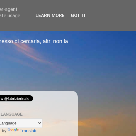
ser-agent
rate usage
LEARN MORE
GOT IT
sso di cercarla, altri non la
 LANGUAGE
d by
Translate