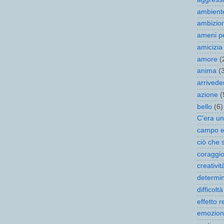
ambient
ambizio
ameni pe
amicizia
amore
(
anima
(
arrivede
azione
(
bello
(6)
C'era un
campo e
ciò che 
coraggi
creativit
determi
difficoltà
effetto r
emozion