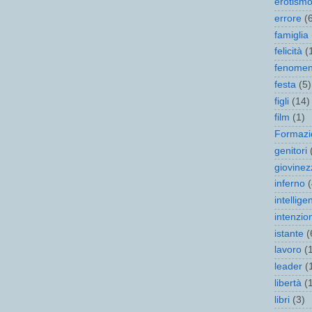
erotism
errore
(
famiglia
felicità
(
fenomen
festa
(5)
figli
(14)
film
(1)
Formazi
genitori
giovinez
inferno
(
intellige
intenzio
istante
(
lavoro
(
leader
(
libertà
(
libri
(3)