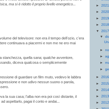
sica, ma si è ridotto il
proprio livello energetico...
►
202
►
202
►
201
►
201
▼
201
▼
di
 volume del televisore: non era il tempo dell'ozio, c'era
Una
ttere continuava a piacermi e non me ne ero mai
►
n
►
ag
a stanchezza, quella sana; qualche avventore,
passando, diceva qualcosa o semplicemente
►
m
►
ge
ressione di guardare un film muto, vedevo le labbra
►
201
espressione e non udivo nessun suono o parola,
►
201
ssero.
►
201
►
201
va la sua casa; l'alba non era poi così distante, il
ad aspettarlo, pagai il conto e andai...
►
201
►
201