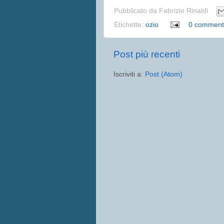
Pubblicato da
Fabrizio Rinaldi
Etichette:
ozio
0 comment
Post più recenti
Iscriviti a:
Post (Atom)