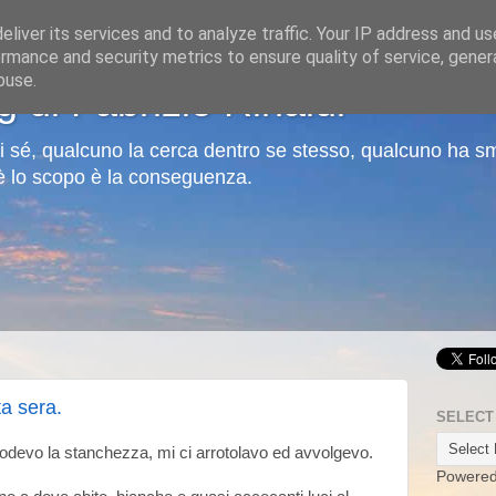
liver its services and to analyze traffic. Your IP address and u
rmance and security metrics to ensure quality of service, gene
buse.
og di Fabrizio Rinaldi
di sé, qualcuno la cerca dentro se stesso, qualcuno ha sme
 è lo scopo è la conseguenza.
a sera.
SELECT
devo la stanchezza, mi ci arrotolavo ed avvolgevo.
Powere