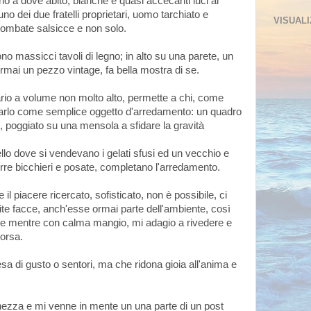
cino a dove abito, bianche e quasi accecanti luci al
 dei due fratelli proprietari, uomo tarchiato e
VISUALI
 lombate salsicce e non solo.
ono massicci tavoli di legno; in alto su una parete, un
rmai un pezzo vintage, fa bella mostra di se.
ario a volume non molto alto, permette a chi, come
ttarlo come semplice oggetto d'arredamento: un quadro
e,
poggiato su una mensola
a sfidare la gravità
uello dove si vendevano i gelati sfusi ed un vecchio e
rre bicchieri e posate, completano l'arredamento.
 piacere ricercato, sofisticato, non è possibile, ci
olite facce, anch'esse
ormai parte
dell'ambiente, così
co e mentre con calma mangio, mi adagio a rivedere e
corsa.
a di gusto o sentori, ma che ridona gioia all'anima e
hezza e mi venne in mente un una parte di un post