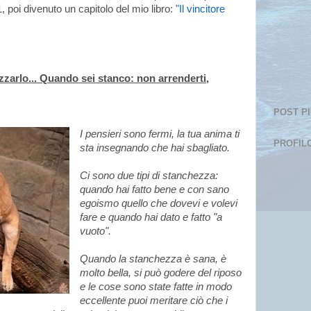
, poi divenuto un capitolo del mio libro:
"Il vincitore
izzarlo... Quando sei stanco: non arrenderti,
POST P
I pensieri sono fermi, la tua anima ti
PROFIL
sta insegnando che hai sbagliato.
Ci sono due tipi di stanchezza:
quando hai fatto bene e con sano
egoismo quello che dovevi e volevi
fare e quando hai dato e fatto "a
vuoto".
Quando la stanchezza è sana, è
molto bella, si può godere del riposo
e le cose sono state fatte in modo
eccellente puoi meritare ciò che i