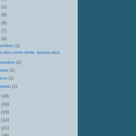
1
(1)
0
(9)
9
(8)
8
(7)
7
(6)
cembre
(1)
 sera come tante, questa sera.
ovembre
(2)
osto
(1)
arzo
(1)
nnaio
(1)
6
(18)
5
(24)
4
(19)
3
(14)
2
(21)
1
(29)