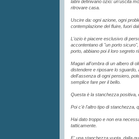
latini definivano ozio: un'uscita m
ritrovare casa.
Uscire da: ogni azione, ogni prob
contemplazione del fluire, fuori da
L'ozio è piacere esclusivo di pers
accontentano di "un porto sicuro"
porto, abbiano poi il loro segreto ri
Magari all'ombra di un albero di o
distendere e riposare lo sguardo,
dell'assenza di ogni pensiero, pot
semplice fare per il bello.
Questa è la stanchezza positiva, 
Poi c'è l'altro tipo di stanchezza, 
Hai dato troppo e non era necessar
tatticamente.
E' una stanchezza vuota, dalla quale