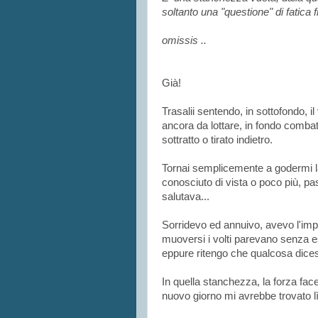
soltanto una "questione" di fatica fi
omissis ..
Già!
Trasalii sentendo, in sottofondo, il
ancora da lottare, in fondo comba
sottratto o tirato indietro.
Tornai semplicemente a godermi l
conosciuto di vista o poco più, 
salutava...
Sorridevo ed annuivo, avevo l'imp
muoversi i volti parevano senza 
eppure ritengo che qualcosa dice
In quella stanchezza, la forza face
nuovo giorno mi avrebbe trovato lì 