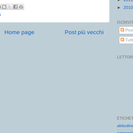
►
201
i
ISCRIVIT
Pos
Home page
Post più vecchi
Tutt
LETTORI
ETICHE
abitudin
aggressi