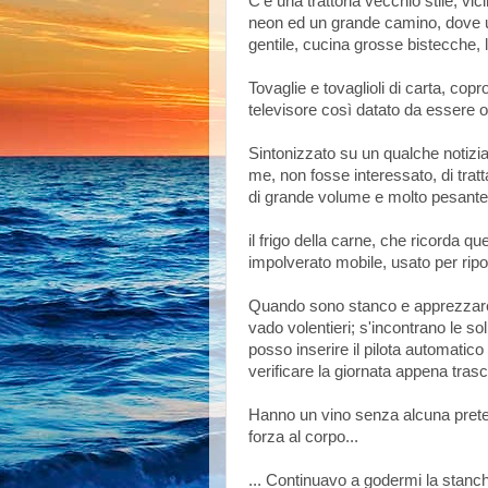
C'è una trattoria vecchio stile, vi
neon ed un grande camino, dove uno
gentile, cucina grosse bistecche,
Tovaglie e tovaglioli di carta, copr
televisore così datato da essere o
Sintonizzato su un qualche notizi
me, non fosse interessato, di tra
di grande volume e molto pesant
il frigo della carne, che ricorda q
impolverato mobile, usato per ripo
Quando sono stanco e apprezzare il
vado volentieri; s'incontrano le s
posso inserire il pilota automati
verificare la giornata appena tras
Hanno un vino senza alcuna pretes
forza al corpo...
... Continuavo a godermi la stanc