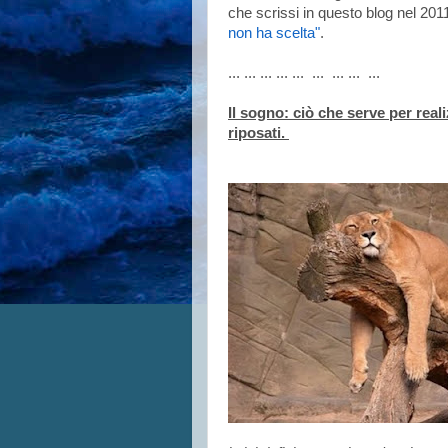
che scrissi in questo blog nel 2011
non ha scelta"
.
... ... ... ... ... ... ... ... ...
Il sogno: ciò che serve per real
riposati.