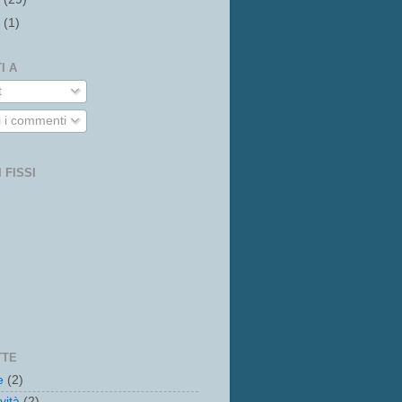
0
(1)
I A
t
i i commenti
 FISSI
TTE
e
(2)
vità
(2)