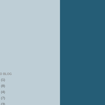
IO BLOG
6
(1)
5
(8)
4
(4)
3
(7)
2
(3)