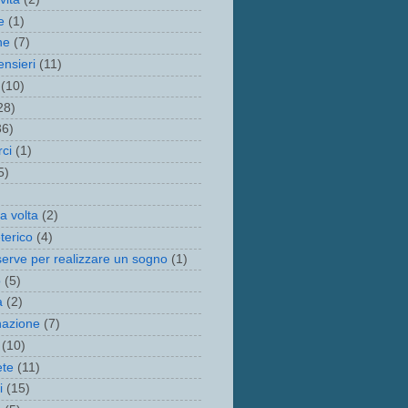
e
(1)
ne
(7)
nsieri
(11)
(10)
28)
36)
rci
(1)
5)
a volta
(2)
terico
(4)
serve per realizzare un sogno
(1)
o
(5)
à
(2)
nazione
(7)
(10)
ete
(11)
i
(15)