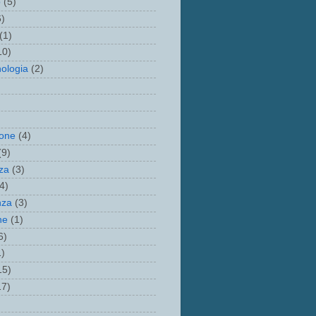
o
(5)
6)
(1)
10)
ologia
(2)
one
(4)
(9)
za
(3)
4)
nza
(3)
ne
(1)
6)
1)
15)
17)