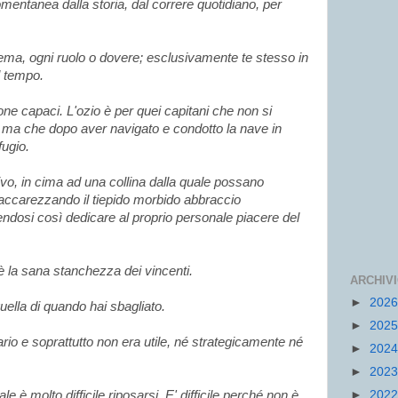
omentanea dalla storia, dal correre quotidiano, per
lema, ogni ruolo o dovere; esclusivamente te stesso in
l tempo.
one capaci. L'ozio è per quei capitani che non si
, ma che dopo aver navigato e condotto la nave in
fugio.
livo, in cima ad una collina dalla quale possano
 accarezzando il tiepido morbido abbraccio
endosi così
dedicare al proprio personale piacere del
è la sana stanchezza dei vincenti.
ARCHIV
►
202
quella di quando hai sbagliato.
►
202
io e soprattutto non era utile, né strategicamente né
►
202
►
202
 è molto difficile riposarsi. E' difficile perché non è
►
202