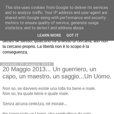
This site uses cookies from Google to deliver its services
Stile libero il blog di
and to analyze traffic. Your IP address and user-agent are
shared with Google along with performance and security
Fabrizio Rinaldi
metrics to ensure quality of service, generate usage
statistics, and to detect and address abuse.
Qualcuno cerca la libertà fuori di sé, qualcuno la cerca
LEARN MORE
GOT IT
dentro se stesso, qualcuno ha smesso di cercarla, altri non
la cercano proprio. La libertà non è lo scopo è la
conseguenza.
martedì 21 maggio 2013
20 Maggio 2013... Un guerriero, un
capo, un maestro, un saggio...Un Uomo.
Non so, se davvero esiste una lotta tra bene e male.
Non so, tra quale bene e quale male.
Senza alcuna certezza, né morale...
Ho conosciuto un Uomo, che combatteva da solo...